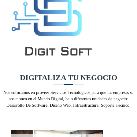
o
p
o
r
d
e
f
e
c
t
o
DIGITALIZA TU NEGOCIO
Nos enfocamos en proveer Servicios Tecnológicos para que las empresas se
posicionen en el Mundo Digital, bajo diferentes unidades de negocio:
Desarrollo De Software, Diseño Web, Infraestructura, Soporte Técnico.