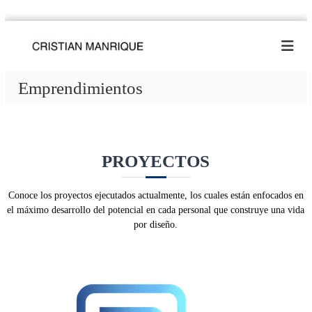
S
C
V
a
i
l
r
v
t
i
e
Emprendimientos
a
s
u
r
n
t
a
a
i
v
l
a
i
c
d
PROYECTOS
n
o
a
n
M
p
t
a
o
Conoce los proyectos ejecutados actualmente, los cuales están enfocados en
e
r
n
el máximo desarrollo del potencial en cada personal que construye una vida
d
n
por diseño.
r
i
i
i
s
d
e
q
o
ñ
u
o
e
y
n