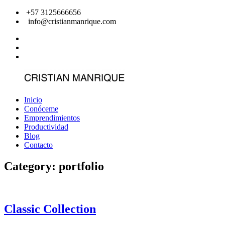
Saltar
+57 3125666656
al
info@cristianmanrique.com
contenido
facebook
instagram
Youtube
Inicio
Cristian
Vive
Conóceme
Manrique
una
Emprendimientos
vida
Productividad
por
Blog
diseño
Contacto
y
no
Category:
portfolio
por
defecto
Classic Collection