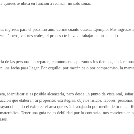
e quieres te ubica en función a realizar, no solo soñar.
s ingresos para el próximo año, define cuanto deseas. Ejemplo: Mis ingresos s
se número, valores reales, el proceso te lleva a trabajar en pro de ello.
a de las personas no reparan, comúnmente aplazamos los tiempos; declara una fe
en una fecha para llegar. Por orgullo, por mecánica o por compromiso, la mente
a, identificar si es posible alcanzarla, pero desde un punto de vista real, soña
cción que elaboran tu propósito: estrategias, objetos físicos, labores, personas,
hayan obtenido el éxito en el área que estás trabajando por medio de tu meta. R
materializa. Tener una guía no es debilidad por lo contrario, nos convierte en pe
asos.