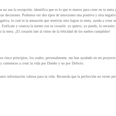
o son la excepción; identifica que es lo que te mueve para creer en tu meta y 
mar decisiones. Podemos ver dos tipos de emociones una positiva y otra negativa. 
egativa, la cual es la sensación que sentirías sino logras tu meta, ayuda a crear
. Enfócate y conecta la mente con tu corazón: yo quiero, yo puedo, lo necesit
o la meta. ¡El corazón late al ritmo de la felicidad de los sueños cumplidos!
stos cinco principios, los cuales, personalmente, me han ayudado en mi proyect
 y comiences a crear tu vida por Diseño y no por Defecto.
arto información valiosa para tu vida. Recuerda que la perfección no existe pero 